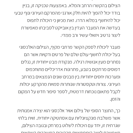
הצילום בהקשרו הרחב והמלא. באמצעות טכניקה זו, בניין
בודד יכול להפוך להיות חלק אורגני מהמרקם העירוני ונוף טבעי
יכול להיחשף במלוא הדרו. זאת מכיוון כי היכולת לתפוס
בעדשה את המעבר העדין בין אובייקט לסביבתו מאפשרת
ליצור נרטיב ויזואלי עשיר ורב ממדי.
מעבר ליכולת לספק הקשר מרחבי מקיף, הצילום האלכסוני
בעל יכולת לחשוף עולם שלם של פרטים ודקויות אשר הם
נסתרים מעין אנושית רגילה. מנקודת מבט ייחודית זו, נגלים
דפוסים מרתקים בטבע, פתרונות אדריכליים מתוחכמים
ומערכות יחסים ייחודיות בין מבנים שונים הנמצאים במרחב
העירוני. צורות וטקסטורות שנותרות סמויות מהקרקע יכולות
לקבל פתאום נוכחות דרמטית, לספר סיפור חדש על המקום
והזמן.
כך, התוצר הסופי של צילום אוויר אלכסוני הוא יצירה אמנותית
אשר משלבת פונקציונליות עם אסתטיקה ייחודית. זווית בלתי
שגרתית זו, יחד עם היכולת לשלוט במרחק ובגובה הצילום,
מאפשרת לייצר קומפוזיציות מרהיבות המעוררות השתאות.