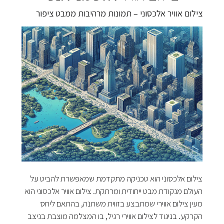
צילום אוויר אלכסוני – תמונות מרהיבות ממבט ציפור
צילום אלכסוני הוא טכניקה מתקדמת שמאפשרת להביט על
העולם מנקודת מבט ייחודית ומרתקת. צילום אוויר אלכסוני הוא
מעין צילום אווירי שמתבצע בזווית משתנה, בהתאם ליחס
הקרקע. בניגוד לצילום אווירי רגיל, בו המצלמה מוצבת בניצב