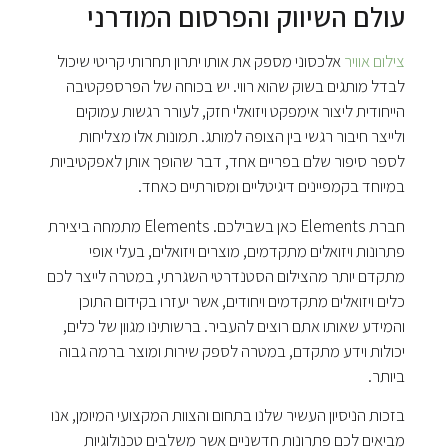
עולם השיווק והפרסום המודרני
צילום אוויר
אלכסוני מספק את אותו יתרון תחרותי קריטי שיכול
לבדל מותגים בשוק שהוא רווי. יש בכוחה של הפרספקטיבה
הייחודית ליצור אימפקט ויזואלי חזק, לעורר רגשות עמוקים
ולייצר חיבור רגשי בין הצופה למותג. תמונות אלו מצליחות
לספר סיפור שלם בפריים אחד, דבר שהופך אותן לאפקטיביות
במיוחד בקמפיינים דיגיטליים ומסורתיים כאחד.
חברת Elements כאן בשבילכם. Elements מתמחה ביצירת
פתרונות ויזואלים מתקדמים, מוצרים ויזואלים, בעלי אופי
מתקדם יותר מהצילום הסטנדרטי השגרתי, במטרה לייצר לכם
כלים ויזואלים מתקדמים ויחודים, אשר יעזרו בקידום התוכן
והמידע שאותו אתם רוצים להעביר. ברשותינו מגוון של כלים,
יכולות וידע מתקדם, במטרה לספק שירות ומוצר ברמה גבוה
ביותר.
בזכות הניסיון העשיר שלנו בתחום והצוות המקצועי המיומן, אנו
מביאים לכם פתרונות חדשניים אשר משלבים טכנולוגיות