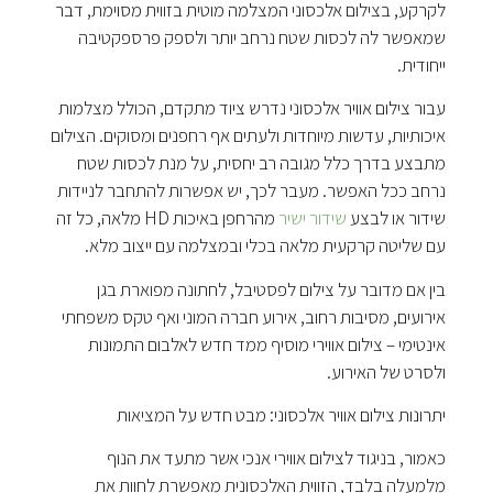
לקרקע, בצילום אלכסוני המצלמה מוטית בזווית מסוימת, דבר
שמאפשר לה לכסות שטח נרחב יותר ולספק פרספקטיבה
ייחודית.
עבור צילום אוויר אלכסוני נדרש ציוד מתקדם, הכולל מצלמות
איכותיות, עדשות מיוחדות ולעתים אף רחפנים ומסוקים. הצילום
מתבצע בדרך כלל מגובה רב יחסית, על מנת לכסות שטח
נרחב ככל האפשר. מעבר לכך, יש אפשרות להתחבר לניידות
שידור או לבצע
שידור ישיר
מהרחפן באיכות HD מלאה, כל זה
עם שליטה קרקעית מלאה בכלי ובמצלמה עם ייצוב מלא.
בין אם מדובר על צילום לפסטיבל, לחתונה מפוארת בגן
אירועים, מסיבות רחוב, אירוע חברה המוני ואף טקס משפחתי
אינטימי – צילום אווירי מוסיף ממד חדש לאלבום התמונות
ולסרט של האירוע.
יתרונות צילום אוויר אלכסוני: מבט חדש על המציאות
כאמור, בניגוד לצילום אווירי אנכי אשר מתעד את הנוף
מלמעלה בלבד, הזווית האלכסונית מאפשרת לחוות את