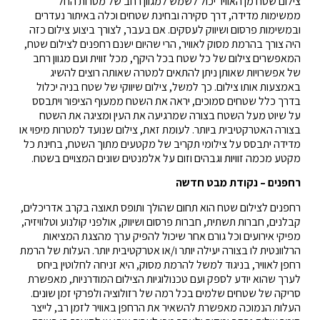
צילום שטח מן האוויר יכול לשמש למגוון רחב של מטרות החל
ממשימות מדידה, דרך סקירה ובחינת שטחים וכלה באיתור נעדרים
ובמשימות פרסום ושיווק לעסקים. אם בעבר, לצורך ביצוע צילום כזה
היה צורך בהרמת מסוק לאוויר, הרי שהיום ישנם רחפנים לצילום שטח,
המאפשרים צילום של כל שטח בכל היקף, מכל זווית ועם מגוון רחב
של אפשרויות שאותן ניתן להתאים למטרה שאותה רוצים להשיג
באמצעות אותו צילום. כך למשל, צילום שיווקי של שטח בניה יכלול
בדרך כלל שטחים סמוכים, יראה את השטח ממעוף הציפור ויתבסס
על שיוט מעל השטח בצורה שמרגיעה את העין ומציגה את השטח
בצורה האטרקטיבית ביותר. לעומת זאת, צילום שנועד למטרות מיפוי או
מדידה יתבסס על צילומי תקריב של מקטעים מתוך השטח, בחינת כל
מקטע מכמה זוויות וגבהים וזום על אלמנטים שונים המצויים בשטח.
רחפנים – נקודת מבט חדשה
רחפנים לצילום שטח הוא תחום שהולך ותופס תאוצה בקרב אדריכלים,
קבלנים, חברות תשתית, חברות פרסום ושיווק, אולפני קולנוע וטלוויזיה,
מפיקי אירועים וכל גורם אחר שיכול להפיק ערך מהצגת המציאות
הרלוונטית לו בצורה יעילה יותר ו/או אטרקטיבית יותר. העלות של הרמת
רחפן לאוויר, בניגוד למשל להרמת מסוק, היא זניחה לחלוטין ביחס
לערך שהוא יודע לספק ועם טכנולוגיות הצילום המודרניות, מאפשרת
סריקה של שטחים שלמים בכל רמה של רזולוציה ולפרקי זמן שונים.
העלות הנמוכה מאפשרת להשאיר את הרחפן באוויר לזמן רב, לייצר