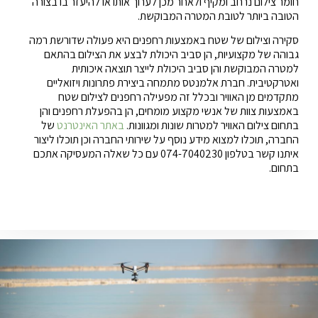
חומר צילום נרחב ומקיף ולאחר מכן לערוך אותו או להיעזר בו בצורה
הטובה ביותר לטובת המטרה המבוקשת.
סקירה וצילום של שטח באמצעות רחפנים היא פעולה שדורשת רמה
גבוהה של מקצועיות, הן סביב היכולת לבצע את הצילום בהתאם
למטרה המבוקשת והן סביב היכולת לייצר תוצאה איכותית
ואטרקטיבית. חברת אלמנטס מתמחה ביצירת פתרונות ויזואליים
מתקדמים מן האוויר ובכלל זה מפעילה רחפנים לצילום שטח
באמצעות צוות של אנשי מקצוע מומחים, הן בהפעלת רחפנים והן
בתחום צילום האוויר למטרות שונות ומגוונות.
באתר האינטרנט
של
החברה, תוכלו למצוא מידע נוסף על שירותי החברה וכן תוכלו ליצור
איתנו קשר בטלפון 074-7040230 עם כל שאלה המעסיקה אתכם
בתחום.