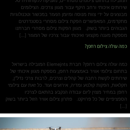
המובילה בתחום צילומים מסחריים, מעניקה ללקוחותיה סל
שירותים איכותי ורחב היקף עבור מגוון צרכים. הצילומים
מבוצעים על ידי צוות מנוסה ומיומן הנעזר במכשור וטכנולוגיות
מתקדמים, המאפשרים הפקת צילום מסחרי בסטנדרטים
הגבוהים ביותר בשוק. מגוון הפקות צילום מסחרי חברתנו
מספקת מענה מקצועי ואיכותי עבור צרכיו של המגזר […]
כמה עולה צילום רחפן?
כמה עולה צילום רחפן? חברת Elemejnts המובילה בישראל
בתחום צילומי אוויר באמצעות רחפן, מספקת מגוון איכותי של
שירותים לקשת רחבה של קהלים וצרכים, לרבות צרכי נדל"ן,
חקלאות, הפקות קולנוע ומדיה, אירועים ועוד. כל זאת עם צילומי
רחפן במחיר מצוין ליום עבודה הנקבע בהתאם לצרכיו
הספציפיים של כל פרויקט. פתרון צילום אוויר הזול ביותר בשוק
[…]