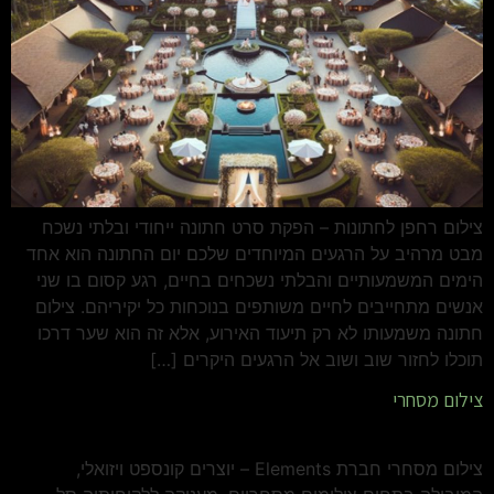
צילום רחפן לחתונות – הפקת סרט חתונה ייחודי ובלתי נשכח
מבט מרהיב על הרגעים המיוחדים שלכם יום החתונה הוא אחד
הימים המשמעותיים והבלתי נשכחים בחיים, רגע קסום בו שני
אנשים מתחייבים לחיים משותפים בנוכחות כל יקיריהם. צילום
חתונה משמעותו לא רק תיעוד האירוע, אלא זה הוא שער דרכו
תוכלו לחזור שוב ושוב אל הרגעים היקרים […]
צילום מסחרי
צילום מסחרי חברת Elements – יוצרים קונספט ויזואלי,