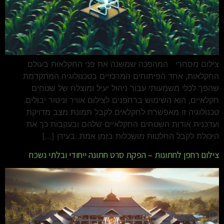
צילום מסחרי המהפכה שמשנה את פני החקלאות בעולם
החקלאות, אחד הפיתוחים המרכזיים בטכנולוגיה המתקדמת
שהפך לכלי משמעותי עבור ניהול יעיל ומוצלח של שטחים
חקלאיים, הוא השימוש ברחפנים לצילום אוויר וניטור יבולים.
טכנולוגיה זו מאפשרת לחקלאים לקבל תמונת מצב מדויקת
ועדכנית אודות השטחים החקלאיים שלהם ובעקבות כך את
היכולת לקבל החלטות מושכלות בזמן אמת. בעידן […]
צילום רחפן לחתונות – הפקת סרט חתונה ייחודי ובלתי נשכח