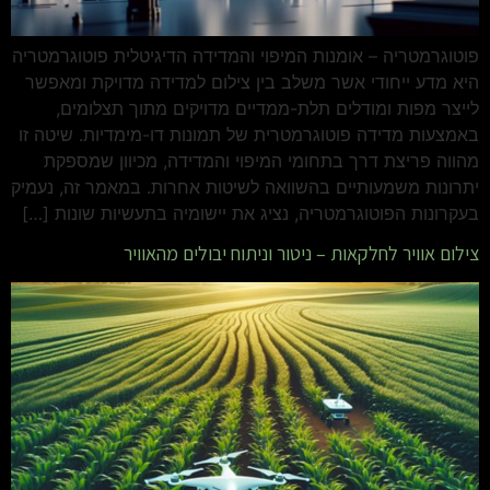
פוטוגרמטריה – אומנות המיפוי והמדידה הדיגיטלית פוטוגרמטריה
היא מדע ייחודי אשר משלב בין צילום למדידה מדויקת ומאפשר
לייצר מפות ומודלים תלת-ממדיים מדויקים מתוך תצלומים,
באמצעות מדידה פוטוגרמטרית של תמונות דו-מימדיות. שיטה זו
מהווה פריצת דרך בתחומי המיפוי והמדידה, מכיוון שמספקת
יתרונות משמעותיים בהשוואה לשיטות אחרות. במאמר זה, נעמיק
בעקרונות הפוטוגרמטריה, נציג את יישומיה בתעשיות שונות […]
צילום אוויר לחלקאות – ניטור וניתוח יבולים מהאוויר