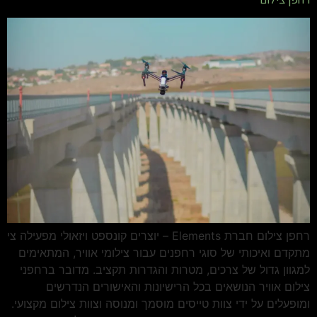
רחפן צילום חברת Elements – יוצרים קונספט ויזאולי מפעילה צי
מתקדם ואיכותי של סוגי רחפנים עבור צילומי אוויר, המתאימים
למגוון גדול של צרכים, מטרות והגדרות תקציב. מדובר ברחפני
צילום אוויר הנושאים בכל הרישיונות והאישורים הנדרשים
ומופעלים על ידי צוות טייסים מוסמך ומנוסה וצוות צילום מקצועי.