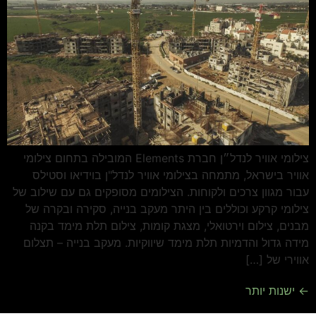
צילומי אוויר לנדל״ן חברת Elements המובילה בתחום צילומי
אוויר בישראל, מתמחה בצילומי אוויר לנדל"ן בוידיאו וסטילס
עבור מגוון צרכים ולקוחות. הצילומים מסופקים גם עם שילוב של
צילומי קרקע וכוללים בין היתר מעקב בנייה, סקירה ובקרה של
מבנים, צילום וירטואלי, מצגת קומות, צילום תלת מימד בקנה
מידה גדול והדמיות תלת מימד שיווקיות. מעקב בנייה – תצלום
אווירי של […]
←
ישנות יותר