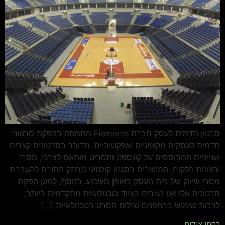
סרטון תדמית לעסק חברת Elements מתמחה בהפקת סרטוני
תדמית לעסקים מקצועיים ואפקטיביים. מדובר בסרטונים קצרים
וענייניים המבוססים על קונספט ותסריט מותאם לצרכי, מסרי
ורצונות הלקוח, המיוצרים בסגנון קולנועי מרתק התורם להעברת
מסרי שיווק של בית העסק באופן משכנע. בנוסף, למען הפקת
סרטונים אלו אנו נעזרים בציוד וטכנולוגיות מתקדמים ביותר,
לרבות שימוש ברחפנים וצילום הסרט בטכנולוגיית […]
רחפן צילום