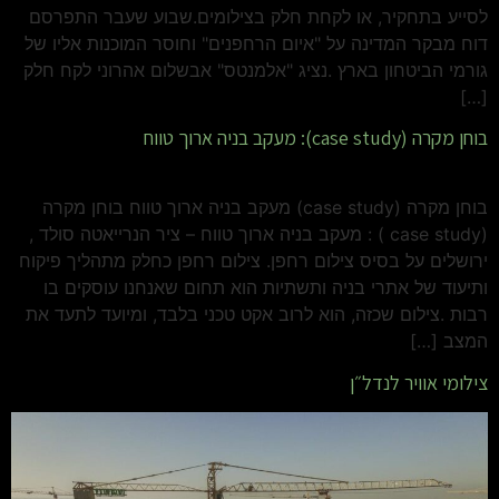
לסייע בתחקיר, או לקחת חלק בצילומים.שבוע שעבר התפרסם
דוח מבקר המדינה על "איום הרחפנים" וחוסר המוכנות אליו של
גורמי הביטחון בארץ .נציג "אלמנטס" אבשלום אהרוני לקח חלק
[…]
בוחן מקרה (case study): מעקב בניה ארוך טווח
בוחן מקרה (case study) מעקב בניה ארוך טווח בוחן מקרה
(case study ) : מעקב בניה ארוך טווח – ציר הנרייאטה סולד ,
ירושלים על בסיס צילום רחפן. צילום רחפן כחלק מתהליך פיקוח
ותיעוד של אתרי בניה ותשתיות הוא תחום שאנחנו עוסקים בו
רבות .צילום שכזה, הוא לרוב אקט טכני בלבד, ומיועד לתעד את
המצב […]
צילומי אוויר לנדל״ן