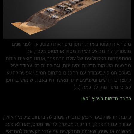
מיפוי אורתופוטו בעזרת רחפן מיפוי אורתופוטו, עד לפני שנים
מועטות, היה מבוצע בעזרת מסוק או מטוס בלבד, עם
ההתפתחות הטכנולוגית של עולם הרחפנים,אנחנו מוצאים אותם
מבצעים משימות חדשות ומעניינות, וגם להוות כלי עבודה יעיל
בעולם המיפוי.בעבודה עם רחפנים בתחום המיפוי אפשר להגיע
לתוצרים חדשים ומעניינים יותר מאשר היו בעבר. שימוש ברחפן
לצרכי מיפוי נותן לנו כמה […]
כתבת חדשות בערוץ "כאן
כתבת חדשות בערוץ כאן כחברה שמובילה בתחום צילומי האוויר,
עבודה עם רחפנים, והדרכות מטיסים לרישוי מטיס, זאת לא פעם
ראשונה או שניה, שאנחנו מתבקשים ע"י ערוץ תקשרות להתראיין,