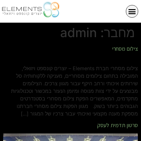
מחבר:
admin
צילום מסחרי
צילום מסחרי חברת Elements – יוצרים קונספט ויזואלי,
המובילה בתחום צילומים מסחריים, מעניקה ללקוחותיה סל
שירותים איכותי ורחב היקף עבור מגוון צרכים. הצילומים
מבוצעים על ידי צוות מנוסה ומיומן הנעזר במכשור וטכנולוגיות
מתקדמים, המאפשרים הפקת צילום מסחרי בסטנדרטים
הגבוהים ביותר בשוק. מגוון הפקות צילום מסחרי חברתנו
מספקת מענה מקצועי ואיכותי עבור צרכיו של המגזר […]
סרטון תדמית לעסק