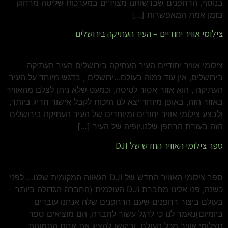
בנוסף, הרחפנים שברשותנו מצוידים במערכות שליטה מרחוק
בזמן אמת המאפשרות […]
צילומי אוויר יחודיים – העיר העתיקה בירושלים
צילומי אוויר יחודיים העיר העתיקה בירושלים העיר העתיקה
בירושלים, אין עוד כמוה בעולם…ירושלים , בדגש מיוחד על העיר
העתיקה , הוא אזור אסור לטיסה, וכמעט שלא ניתן לצלם מהאוויר
באזור הזה, באופן מיוחד יצא לנו הזכות לקבל אישור חריג ביותר,
ולבצע צילומי אוויר יחודים ומיוחדים של העיר העתיקה בירושלים
הזה בעזרת הרחפן שלנו.יופיה של העיר […]
ספר צילומי האוויר החדש של DJI
ספר צילומי האוויר החדש של DJI הגאווה המקומית שלנו… לפני
כשנה, פנו אלינו מחברת DJI העולמית (החברה הגדולה ביותר
בעולם ביצור רחפנים שעם הרחפנים שלה אנחנו עובדים
ביומיום)נאמר לנו כי לרגל עשור לחברה, הם מוציאים ספר
תצלומי אוויר מכל העולם, וביקשו להציג את אחת התמונות