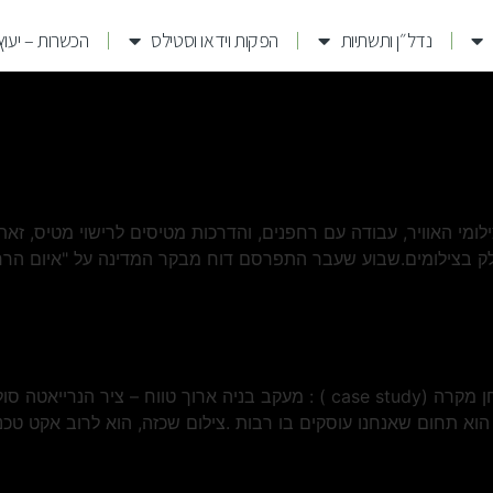
נדל״ן ותשתיות
הפקות וידאו וסטילס
הכשרות – יעוץ 
מי האוויר, עבודה עם רחפנים, והדרכות מטיסים לרישוי מטיס, זאת
לק בצילומים.שבוע שעבר התפרסם דוח מבקר המדינה על "איום הרחפנ
בוחן מקרה (case study) מעקב בניה ארוך טווח בוחן מקרה (case study ) : מעקב 
הוא תחום שאנחנו עוסקים בו רבות .צילום שכזה, הוא לרוב אקט טכ