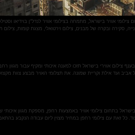
ן חברת Elements המובילה בתחום צילומי אוויר בישראל, מתמחה בצילומי אוויר לנדל"ן ב
נייה, סקירה ובקרה של מבנים, צילום וירטואלי, מצגת קומות, צילום
בישראל עם חברת Elements המובילה בענף צילום אווירי בישראל תזכו למענה איכותי ומקיף 
אביב ועד אילת וקריית שמונה. את תצלומי האויר מבצע צוות מקצועי 
ום רחפן? חברת Elemejnts המובילה בישראל בתחום צילומי אוויר באמצעות רחפן, מספקת
ועוד. כל זאת עם צילומי רחפן במחיר מצוין ליום עבודה הנקבע בהתא