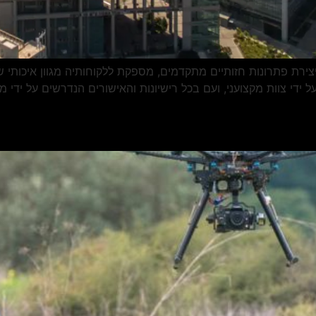
רת פתרונות חזותיים מתקדמים, מספקת ללקוחותיה מגוון איכותי של
ל ידי צוות מקצועני, ועם בכל רישיונות והאישורים הנדרשים על יד