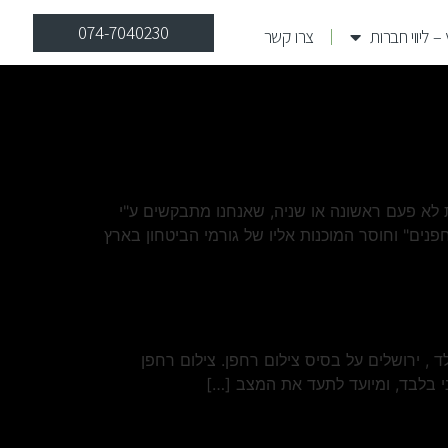
074-7040230
– ליווי חברות
צרו קשר
 לא פעם ראשונה או שניה, שאנחנו מתבקשים ע"י
ים" וחוסר המוכנות אליו של גורמי הביטחון בארץ
בניה ארוך טווח – ציר הנרייאטה סולד , ירושלים על בסיס צילום רחפן. צילום רחפן
ני בלבד, ומיועד לתעד את המצב […]