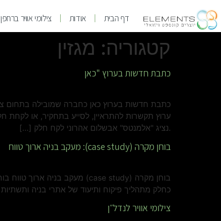
דף הבית
אודות
צילומי אוויר ברחפן
קטגוריה:
מגזין
כתבת חדשות בערוץ "כאן
כתבת חדשות בערוץ כאן כחברה שמובילה בתחום צילו
ערוץ תקשרות להתראיין, לסייע בתחקיר, או לקחת ח
.נציג "אלמנטס" אבשלום אהרוני לקח חלק […]
בוחן מקרה (case study): מעקב בניה ארוך טווח
כחלק מתהליך פיקוח ותיעוד של אתרי בניה ותשתיות 
צילומי אוויר לנדל״ן