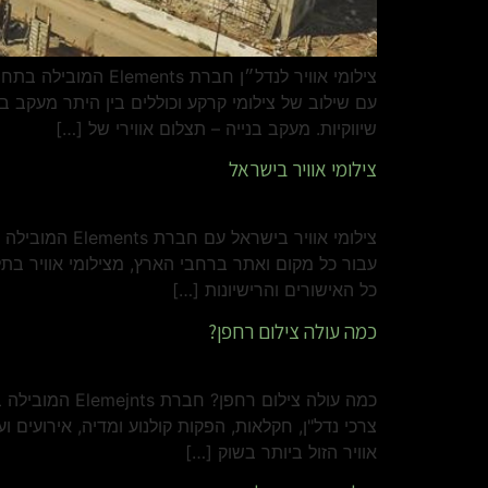
צילומי אוויר לנדל״
עם שילוב של צילומי קרקע וכוללים בין היתר מעקב ב
שיווקיות. מעקב בנייה – תצלום אווירי של […]
צילומי אוויר בישראל
צילומי אוויר 
עבור כל מקום ואתר ברחבי הארץ, מצילומי אוויר בתל 
כל האישורים והרישיונות […]
כמה עולה צילום רחפן?
כמה עולה ציל
צרכי נדל"ן, חקלאות, הפקות קולנוע ומדיה, אירועים 
אוויר הזול ביותר בשוק […]