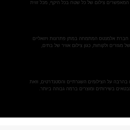
 המאפשרים צילום של כל שטח בכל היקף, מכל זווית
 את חברת אלמנטס המתמחה במתן פתרונות ויזואליים
מגזרים ולקוחות, כגון צילום אוויר של בתים,
 בהרבה על הצילומים השגרתיים והסטנדרטים, וזאת
בטאים בשירותים ומוצרים ברמה גבוהה ביותר.